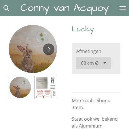
Conny van Acquoy
Ga
direct
naar
Lucky
de
hoofdinhoud
Afmetingen
Materiaal: Dibond
3mm.
Staat ook wel bekend
als Aluminium