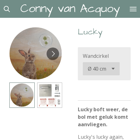
Conny van Acquoy
Ga
direct
naar
de
Lucky
hoofdinhoud
Wandcirkel
Lucky boft weer, de
bol met geluk komt
aanvliegen.
Lucky's lucky again,