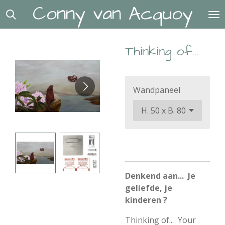
Conny van Acquoy
Ga
direct
naar
de
Thinking of...
hoofdinhoud
Wandpaneel
Denkend aan... Je
geliefde, je
kinderen ?
Thinking of... Your